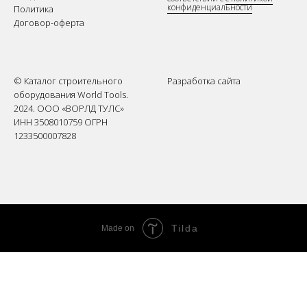
конфиденциальности
Политика
Договор-оферта
© Каталог строительного
Разработка сайта
оборудования World Tools.
2024. ООО «ВОРЛД ТУЛС»
ИНН 3508010759 ОГРН
1233500007828
Tilda
Made on