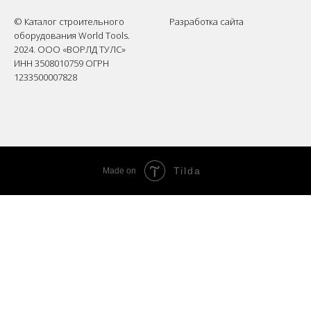
© Каталог строительного
Разработка сайта
оборудования World Tools.
2024. ООО «ВОРЛД ТУЛС»
ИНН 3508010759 ОГРН
1233500007828
Tilda
Made on