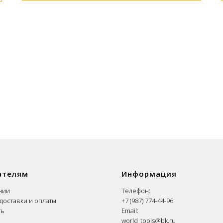
ателям
Информация
нии
Телефон:
доставки и оплаты
+7 (987) 774-44-96
ть
Email:
world_tools@bk.ru