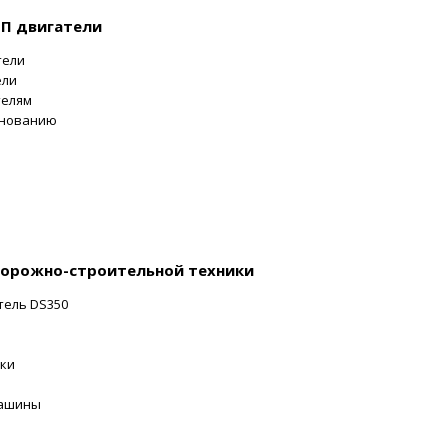
ИП двигатели
тели
ели
телям
енованию
дорожно-строительной техники
тель DS350
ки
машины