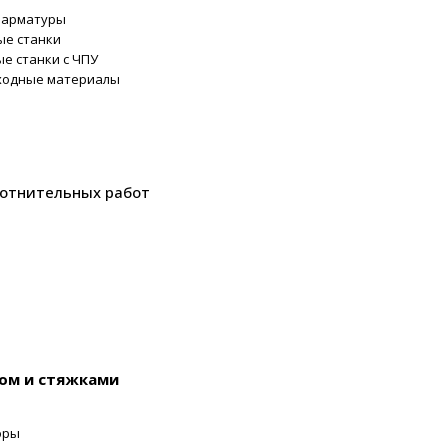
 арматуры
ые станки
е станки с ЧПУ
сходные материалы
лотнительных работ
ном и стяжками
оры