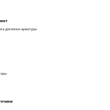
мент
ока для вязки арматуры
торы
узчики