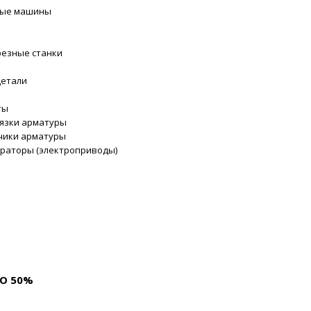
ные машины
и
резные станки
детали
ты
вязки арматуры
чики арматуры
раторы (электроприводы)
О 50%