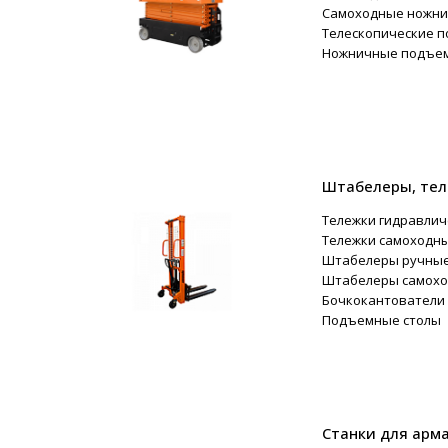
Самоходные ножнич
Телескопические п
Ножничные подъе
Штабелеры, тел
Тележки гидравлич
Тележки самоходн
Штабелеры ручны
Штабелеры самох
Бочкокантователи
Подъемные столы
Станки для арм