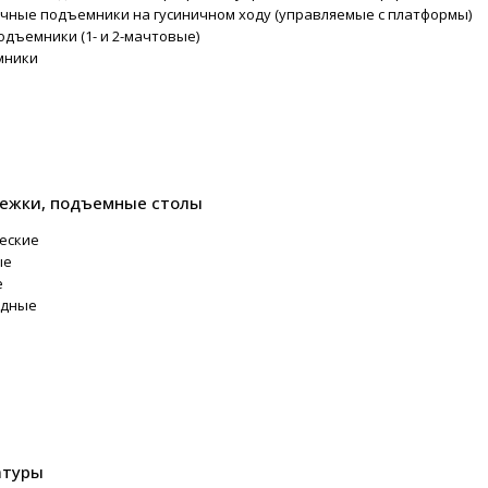
ные подъемники на гусиничном ходу (управляемые с платформы)
одъемники (1- и 2-мачтовые)
мники
ежки, подъемные столы
еские
ые
е
одные
атуры