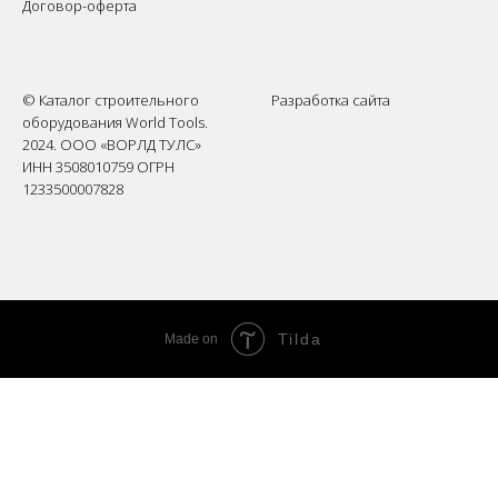
Договор-оферта
© Каталог строительного
Разработка сайта
оборудования World Tools.
2024. ООО «ВОРЛД ТУЛС»
ИНН 3508010759 ОГРН
1233500007828
Tilda
Made on