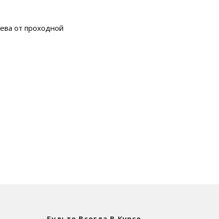
лева от проходной
Будьте Всегда В Курсе