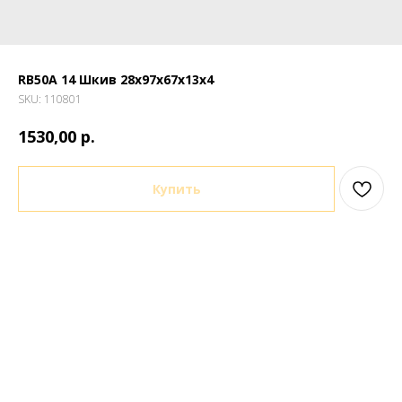
RB50A 14 Шкив 28х97х67х13х4
SKU:
110801
р.
1530,00
Купить