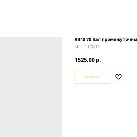
RB40 70 Вал промежуточн
SKU:
110892
р.
1525,00
Купить