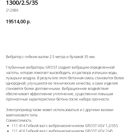
1300/2.5/35
212686
19514,00
р.
Купить
Вибратор с гибким валом 2.5 метра и булавой 35 мм.
Глубинные вибраторы GROST создают вибрацию определенной
частоты, которая помогает высвободить из раствора излишки воды,
пузырьки воздуха. В результате этого бетонная смесь становится более
однородной, улучшаются ее технические качества, а сами изделия
становятся более долговечными. Вибрационное воздействие
обеспечивает эффективное уплотнение, существенно повышая
прочностные характеристики бетона после набора прочности.
Электропривод также может использоваться и с другими валами
маятникового типа
Совместимость:
111 414 Гибкий вал с вибронаконечником GROST VGV 1,2/35S
111 416 Гибкий вал с вибронаконечником GROST VGV 2/45