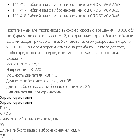
111 415 Гибкий вал с вибронаконечником GROST VGV 2.5/35
111 417 Гибкий вал с вибронаконечником GROST VGV 3/35
111 418 Гибкий вал с вибронаконечником GROST VGV 3/45
Портативный электропривод с высокой скоростью вращения (13 000 об/
мин) для мелкозернистых смесей, предназначен для работы с гибкими
валами эксцентрикового типа. Является аналогом устаревшей модели
VGP1300 — в новой версии изменена резьба коннектора для того,
чтобы предотвратить подсоединение валов маятникового типа.
Скидка: -
Масса нетто, кг: 8,2
Напряжение, В: 220
Мощность двигателя, кВт: 1,3
Диаметр вибронаконечника, мм: 35
Длина гибкого вала с вибронаконечником,: 2,5
Тип двигателя: Электрический
Характеристики
Характеристики
Бренд
GROST
Диаметр вибронаконечника, мм
35
Длина гибкого вала с вибронаконечником, м.
2,5