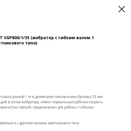
 VGP800/1/35 (вибратор с гибким валом 1
ятникового типа)
ого вала длиной 1 м и диаметром наконечника (булавы) 35 мм.
щий в состав вибратора, имеет нормальную рабочую скорость
озернистых смесей, предназначен для работы с гибкими
оваться и с другими валами маятникового типа