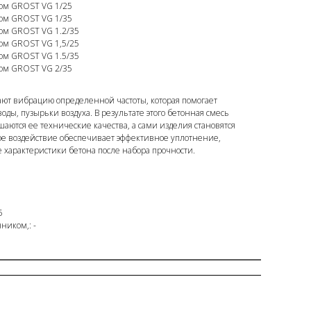
ом GROST VG 1/25
ом GROST VG 1/35
ом GROST VG 1.2/35
ом GROST VG 1,5/25
ом GROST VG 1.5/35
ом GROST VG 2/35
ют вибрацию определенной частоты, которая помогает
ды, пузырьки воздуха. В результате этого бетонная смесь
шаются ее технические качества, а сами изделия становятся
е воздействие обеспечивает эффективное уплотнение,
характеристики бетона после набора прочности.
5
ником,: -