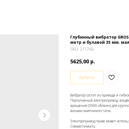
Глубинный вибратор GROST
метр и булавой 35 мм. ма
SKU:
211746
р.
5625,00
Купить
Вибратор состит из привода и гибк
Портативный электропривод, входя
вращения (5000 об/мин) для крупн
валами маятникого типа.
Электропривод также может использ
Совместимость: