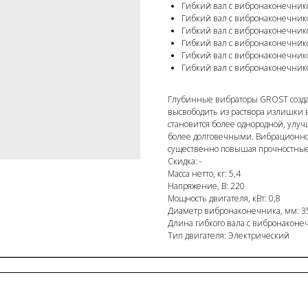
Гибкий вал с вибронаконечник
Гибкий вал с вибронаконечник
Гибкий вал с вибронаконечник
Гибкий вал с вибронаконечник
Гибкий вал с вибронаконечник
Гибкий вал с вибронаконечник
Глубинные вибраторы GROST созда
высвободить из раствора излишки во
становится более однородной, улуч
более долговечными. Вибрационно
существенно повышая прочностные 
Скидка: -
Масса нетто, кг: 5,4
Напряжение, В: 220
Мощность двигателя, кВт: 0,8
Диаметр вибронаконечника, мм: 3
Длина гибкого вала с вибронаконеч
Тип двигателя: Электрический