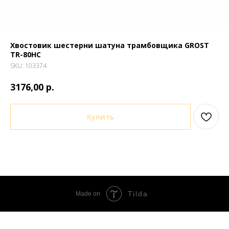
Хвостовик шестерни шатуна трамбовщика GROST
TR-80HC
SKU:
103374
р.
3176,00
Купить
Tilda
Made on