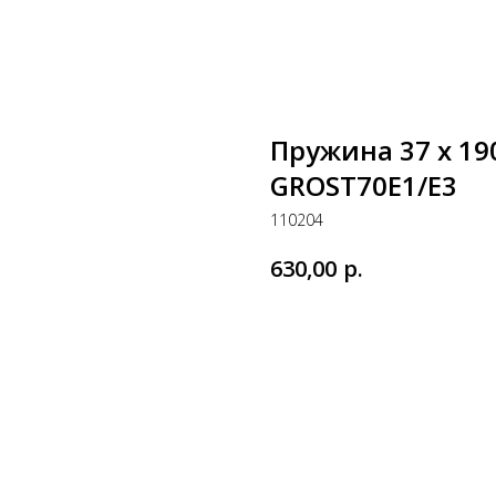
Пружина 37 х 19
GROST70Е1/Е3
110204
р.
630,00
Купить