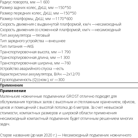
Радиус поворота, мм —1 600
Размер задних колес, ДхШ, мм —150*50
Размер передних колес, ДхШ, мм —150*50
Размер платформы, ДхШ, мм —1170*600
Скорость движения с выдвинутой платформой, км/ч —несамоходный
Скорость движения со сложенной платформой, км/ч —несамоходный
Тип аккумулятора —тяговый
Тип зарядного устройства —внешнее
Тип питания —АКБ
Транспортировочная высота, мм —1 790
Транспортировочная длина, мм —1 300
Транспортировочная ширина, мм —760
Устройство аварийного спуска —есть
Характеристики аккумулятора, В/Ач —2х12/70
Грузоподъемность (Q) (ном.), кг —300
Применение
Применение
Маленькие ножничные подъемники GROST отлично подходят для
обслуживания торговых залов с высотным и стеллажным хранением, офисов,
цехов и помещений с высотой потолка до 6 метров. За счет невысокой
стоимости, компактных размеров и широкой области применения
несамоходный компактный подъемник будет отличным решением многих
задач.
Старое название (до мая 2020 г.) — Несамоходный подъемник ножничного