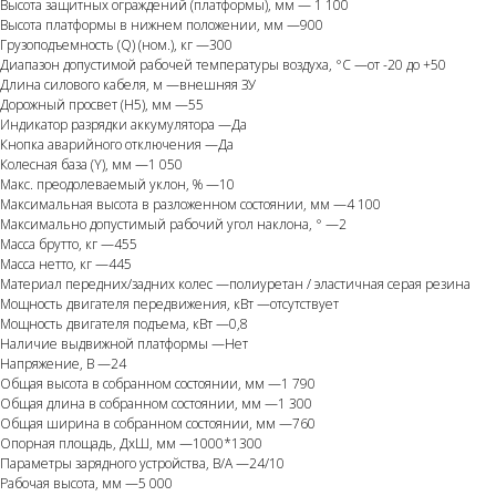
Высота защитных ограждений (платформы), мм — 1 100
Высота платформы в нижнем положении, мм —900
Грузоподъемность (Q) (ном.), кг —300
Диапазон допустимой рабочей температуры воздуха, °С —от -20 до +50
Длина силового кабеля, м —внешняя ЗУ
Дорожный просвет (H5), мм —55
Индикатор разрядки аккумулятора —Да
Кнопка аварийного отключения —Да
Колесная база (Y), мм —1 050
Макс. преодолеваемый уклон, % —10
Максимальная высота в разложенном состоянии, мм —4 100
Максимально допустимый рабочий угол наклона, ° —2
Масса брутто, кг —455
Масса нетто, кг —445
Материал передних/задних колес —полиуретан / эластичная серая резина
Мощность двигателя передвижения, кВт —отсутствует
Мощность двигателя подъема, кВт —0,8
Наличие выдвижной платформы —Нет
Напряжение, В —24
Общая высота в собранном состоянии, мм —1 790
Общая длина в собранном состоянии, мм —1 300
Общая ширина в собранном состоянии, мм —760
Опорная площадь, ДхШ, мм —1000*1300
Параметры зарядного устройства, В/А —24/10
Рабочая высота, мм —5 000