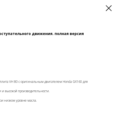
оступательного движения. полная версия
плита VH 80 с оригинальным двигателем Honda GX160 для
и и высокой производительности.
ри низком уровне масла.