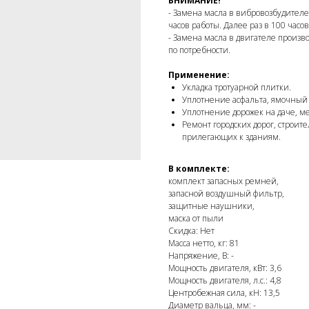
ВНИМАНИЕ!
- Замена масла в вибровозбудителе
часов работы. Далее раз в 100 часо
- Замена масла в двигателе произв
по потребности.
Применение:
Укладка тротуарной плитки.
Уплотнение асфальта, ямочный
Уплотнение дорожек на даче, м
Ремонт городских дорог, строит
прилегающих к зданиям.
В комплекте:
комплект запасных ремней,
запасной воздушный фильтр,
защитные наушники,
маска от пыли
Скидка: Нет
Масса нетто, кг: 81
Напряжение, В: -
Мощность двигателя, кВт: 3,6
Мощность двигателя, л.с.: 4,8
Центробежная сила, кН: 13,5
Диаметр вальца, мм: -