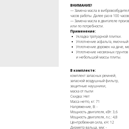
ВНИМАНИЕ!
— Замена масла в вибровозбудителе
часов работы. Далее раз в 100 часо
— Замена масла в двигателе произв
или по потребности.
Применение:
Укладка тротуарной плитки.
Уплотнение асфальта, ямочный
Уплотнение дорожек на даче, м
Уплотнение несвязных грунтов в
и небольшой массы плиты.
В комплекте:
комплект запасных ремней,
запасной воздушный фильтр,
защитные наушники,
маска от пыли
Скидка: Нет
Масса нетто, кг: 71
Напряжение, В: -
Мощность двигателя, кВт: 3,6
Мощность двигателя, л.с.: 4,8
Центробежная сила, кН: 12
Диаметр вальца, мм: -