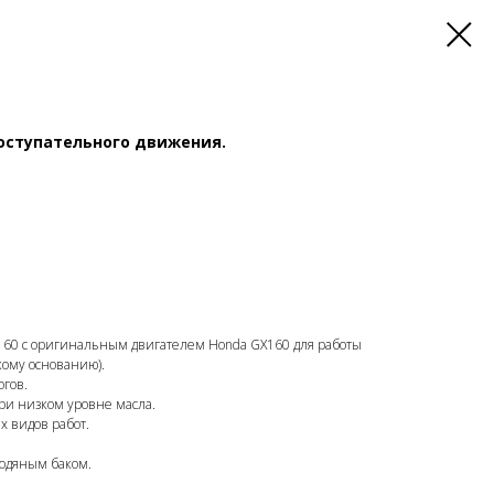
поступательного движения.
 60 с оригинальным двигателем Honda GX160 для работы
зкому основанию).
гов.
ри низком уровне масла.
х видов работ.
водяным баком.