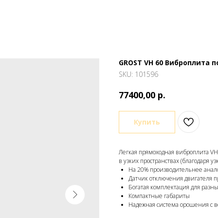
GROST VH 60 Виброплита 
SKU:
101596
р.
77400,00
Купить
Легкая прямоходная виброплита VH
в узких пространствах (благодаря у
На 20% производительнее анало
Датчик отключения двигателя п
Богатая комплектация для разны
Компактные габариты
Надежная система орошения с 