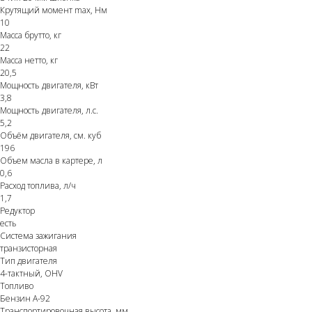
Крутящий момент max, Hм
10
Масса брутто, кг
22
Масса нетто, кг
20,5
Мощность двигателя, кВт
3,8
Мощность двигателя, л.с.
5,2
Объём двигателя, см. куб
196
Объем масла в картере, л
0,6
Расход топлива, л/ч
1,7
Редуктор
есть
Система зажигания
транзисторная
Тип двигателя
4-тактный, OHV
Топливо
Бензин А-92
Транспортировочная высота, мм