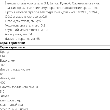
Ёмкость топливного бака, л: 3.1; Запуск: Ручной; Система зажигания:
Транзисторная; Наличие редуктора: Нет; Направление вращения:
Против часовой стрелки; Масло (рекомендованное): 10W30, 10W40;
Объём масла в картере, л: 0.6
Объём двигателя, см. куб: 196
Мощность двигателя, л.с.: 5,2
Крутящий момент max, Hм: 10
Ход поршня, мм: 54
Диаметр поршня, мм: 68
Характеристики
Характеристики
Бренд
GROST
Высота, мм
346
Диаметр поршня, мм
68
Длина, мм
400
Емкость топливного бака, л
3,6
Запуск
электростартер
Коленчатый вал
S тип 20 мм шпонка