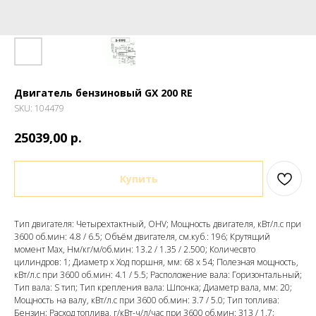
Двигатель бензиновый GX 200 RE
SKU:
104479
р.
25039,00
Купить
Тип двигателя: Четырехтактный, OHV; Мощность двигателя, кВт/л.с при
3600 об.мин: 4.8 / 6.5; Объём двигателя, см.куб.: 196; Крутящий
момент Max, Нм/кг/м/об.мин: 13.2 / 1.35 / 2.500; Количесвто
цилиндров: 1; Диаметр x Ход поршня, мм: 68 х 54; Полезная мощность,
кВт/л.с при 3600 об.мин: 4.1 / 5.5; Расположение вала: Горизонтальный;
Тип вала: S тип; Тип крепления вала: Шпонка; Диаметр вала, мм: 20;
Мощность на валу, кВт/л.с при 3600 об.мин: 3.7 / 5.0; Тип топлива:
Бензин; Расход топлива, г/кВт-ч/л/час при 3600 об.мин: 313 / 1.7;