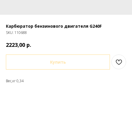
Карбюратор бензинового двигателя G240F
SKU:
110688
р.
2223,00
Купить
Вес,кг 0,34