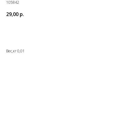
105842
29,00
р.
Купить
Вес,кг 0,01