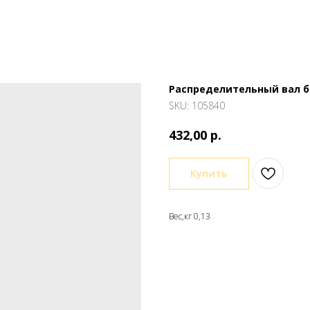
Распределительный вал б
SKU:
105840
р.
432,00
Купить
Вес,кг 0,13